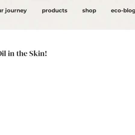
r journey
products
shop
eco-blo
il in the Skin!